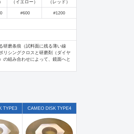
）
（イエロー）
（レッド）
0
#600
#1200
る研磨条痕（試料面に残る薄い線
ポリシングクロスと研磨剤（ダイヤ
）の組み合わせによって、鏡面へと
K TYPE3
CAMEO DISK TYPE4