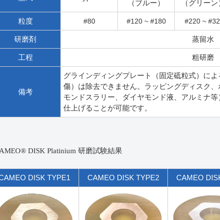
（ブルー）
（グリーン
粒度
#80
#120 ~ #180
#220 ~ #32
研磨剤
蒸留水
工程
粗研磨
グラインディングプレート（固定砥粒式）によ
傷）は除去できません。ラッピングディスク、
備考
モンドスラリー、ダイヤモンド液、アルミナ等
仕上げることが可能です。
AMEO® DISK Platinium 研磨試験結果
CAMEO DISK TYPE1
CAMEO DISK TYPE2
CAMEO DIS