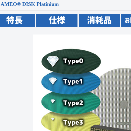
CAMEO
®
DISK Platinium