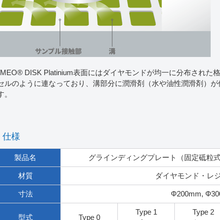
AMEO® DISK Platinium表面にはダイヤモンドが均一に分布
セルのように連なっており、溝部分に潤滑剤（水や油性潤滑剤）が
す。
仕様
製品名
グラインディングプレート（固定砥粒式） / CA
材質
ダイヤモンド・レ
寸法
Φ200mm, Φ3
Type 1
Type 2
型式
Type 0