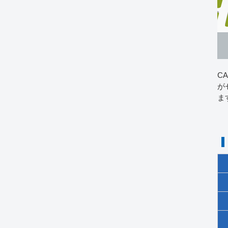
C
が
ま