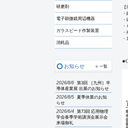
研磨剤
【
・
電子顕微鏡周辺機器
・
・
ガラスビード作製装置
・
・
消耗品
●
お知らせ
一覧
2026/8/6
第3回 ［九州］半
導体産業展 出展のお知らせ
2026/8/5
夏季休業のお知
らせ
2026/6/4
第73回 応用物理
学会春季学術講演会展示会
来場御礼