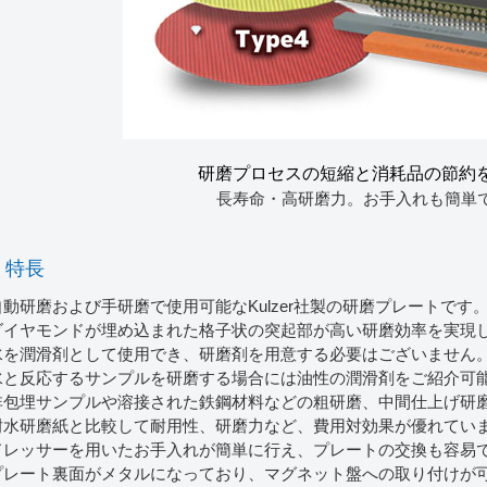
研磨プロセスの短縮と消耗品の節約
長寿命・高研磨力。お手入れも簡単
特長
自動研磨および手研磨で使用可能なKulzer社製の研磨プレートです
ダイヤモンドが埋め込まれた格子状の突起部が高い研磨効率を実現
水を潤滑剤として使用でき、研磨剤を用意する必要はございません
水と反応するサンプルを研磨する場合には油性の潤滑剤をご紹介可
非包埋サンプルや溶接された鉄鋼材料などの粗研磨、中間仕上げ研
耐水研磨紙と比較して耐用性、研磨力など、費用対効果が優れてい
ドレッサーを用いたお手入れが簡単に行え、プレートの交換も容易
プレート裏面がメタルになっており、マグネット盤への取り付けが