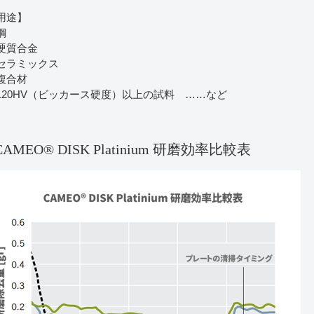
用途】
鋼
硬質合金
セラミックス
複合材
120HV（ビッカース硬度）以上の試料 ……など
CAMEO® DISK Platinium 研磨効率比較表