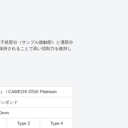
された格子状部分（サンプル接触部）と溝部分
保持されることで高い切削力を維持し
MEO® DISK Platinium
ジンボンド
00mm
Type 3
Type 4