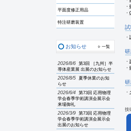
・
・
平面度修正用品
・
特注研磨装置
試
・
お知らせ
一覧
研
・
2026/8/6
第3回 ［九州］半
・
導体産業展 出展のお知らせ
2026/8/5
夏季休業のお知
研
らせ
2026/6/4
・
第73回 応用物理
学会春季学術講演会展示会
来場御礼
技
2026/3/9
第73回 応用物理
学会春季学術講演会展示会
出展のお知らせ