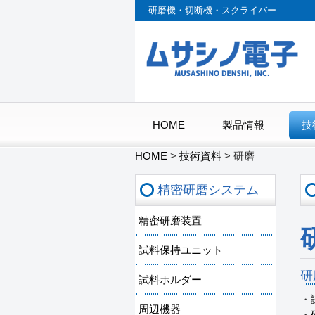
研磨機・切断機・スクライバー
HOME
製品情報
技
HOME
>
技術資料
>
研磨
精密研磨システム
精密研磨装置
試料保持ユニット
研
試料ホルダー
・
周辺機器