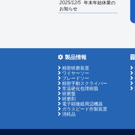
2025/12/5
年末年始休業の
お知らせ
製品情報
精密研磨装置
ワイヤーソー
ブレードソー
精密手動スクライバー
常温硬化包埋樹脂
研磨盤
研磨剤
電子顕微鏡周辺機器
ガラスビード作製装置
消耗品