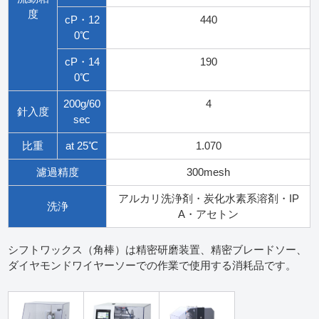
度
cP・12
440
0℃
cP・14
190
0℃
200g/60
4
針入度
sec
比重
at 25℃
1.070
濾過精度
300mesh
アルカリ洗浄剤・炭化水素系溶剤・IP
洗浄
A・アセトン
シフトワックス（角棒）は精密研磨装置、精密ブレードソー、
ダイヤモンドワイヤーソーでの作業で使用する消耗品です。​