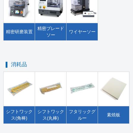
精密ブレード
精密研磨装置
ワイヤーソー
ソー
消耗品
シフトワック
シフトワック
フタリックグ
素焼板
ス(角棒)
ス(丸棒)
ルー