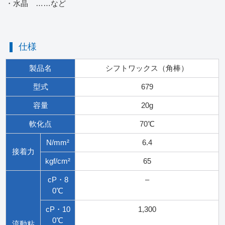
・水晶 ……など
仕様
製品名
シフトワックス（角棒）
型式
679
容量
20g
軟化点
70℃
N/mm²
6.4
接着力
kgf/cm²
65
cP・8
–
0℃
cP・10
1,300
0℃
流動粘