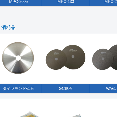
MPC-200e
MPC-130
MPC-2
消耗品
ダイヤモンド砥石
GC砥石
WA砥