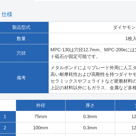
仕様
製品型式
ダイヤモン
数量
1枚
MPC-130は穴径12.7mm、MPC-200e
穴径
ド砥石が固定可能です。
メタルボンドによりブレード外周に人工
高い耐摩耗性および高剛性を持つダイヤ
備考
セラミックスやフェライトなど硬脆材料
上記の材料以外にもガラス、金属など多
外径
厚さ
1
75mm
0.3mm
1
2
100mm
0.3mm
1