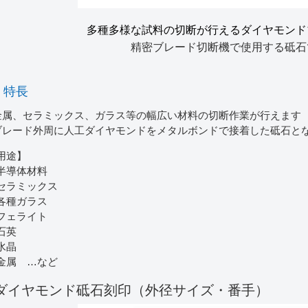
多種多様な試料の切断が行えるダイヤモンド
精密ブレード切断機で使用する砥石
特長
金属、セラミックス、ガラス等の幅広い材料の切断作業が行えます
ブレード外周に人工ダイヤモンドをメタルボンドで接着した砥石と
用途】
半導体材料
セラミックス
各種ガラス
フェライト
石英
水晶
金属 …など
ダイヤモンド砥石刻印（外径サイズ・番手）