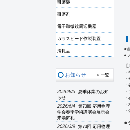
研磨盤
研磨剤
電子顕微鏡周辺機器
ガラスビード作製装置
●
消耗品
●
【
・
お知らせ
一覧
・
・
2026/8/5
・
夏季休業のお知
らせ
・
・
2026/6/4
第73回 応用物理
・
学会春季学術講演会展示会
来場御礼
●
2026/3/9
第73回 応用物理