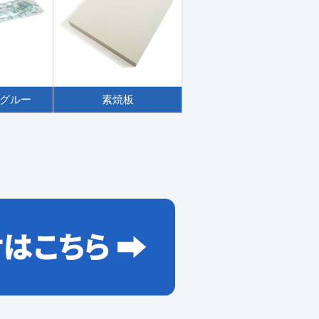
グルー
素焼板