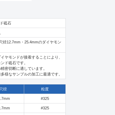
ド砥石
入
には穴径12.7mm・25.4mmのダイヤモン
ダイヤモンドが接着することにより、
モンド砥石です。
の精密切断に適しています。
種多様なサンプルの加工に最適です。
穴径
粒度
2.7mm
#325
2.7mm
#325