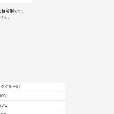
な接着剤です。
せん。
クグルーST
100g
73℃