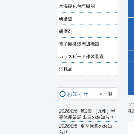
常温硬化包埋樹脂
研磨盤
研磨剤
電子顕微鏡周辺機器
ガラスビード作製装置
消耗品
お知らせ
一覧
フ
2026/8/6
耗
第3回 ［九州］半
導体産業展 出展のお知らせ
2026/8/5
夏季休業のお知
らせ