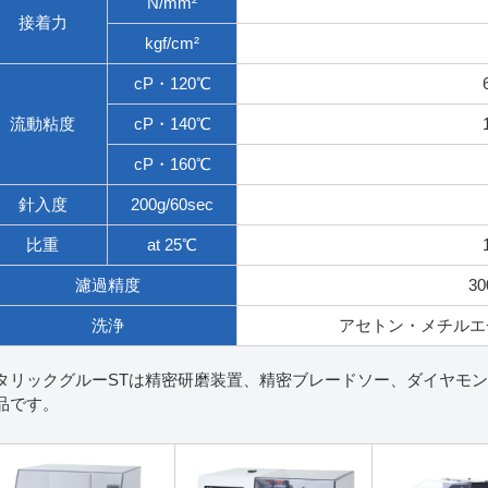
N/mm²
接着力
kgf/cm²
cP・120℃
流動粘度
cP・140℃
cP・160℃
針入度
200g/60sec
比重
at 25℃
濾過精度
30
洗浄
アセトン・メチルエ
タリックグルーSTは精密研磨装置、精密ブレードソー、ダイヤモ
品です。