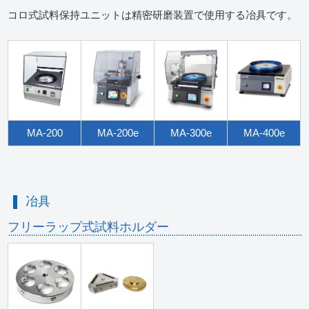
コロ式試料保持ユニットは精密研磨装置で使用する冶具です。
MA-200
MA-200e
MA-300e
MA-400e
冶具
フリーラップ式試料ホルダー