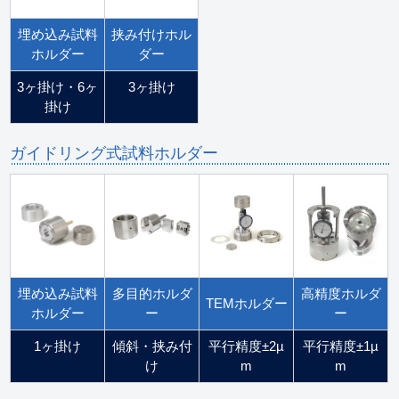
埋め込み試料
挟み付けホル
ホルダー
ダー
3ヶ掛け・6ヶ
3ヶ掛け
掛け
ガイドリング式試料ホルダー
埋め込み試料
多目的ホルダ
高精度ホルダ
TEMホルダー
ホルダー
ー
ー
1ヶ掛け
傾斜・挟み付
平行精度±2µ
平行精度±1µ
け
m
m