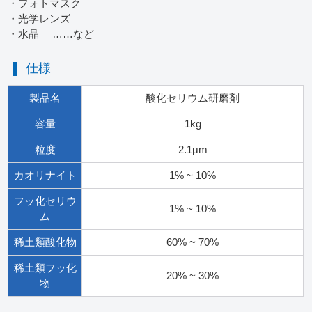
・フォトマスク
・光学レンズ
・水晶 ……など
仕様
製品名
酸化セリウム研磨剤
容量
1kg
粒度
2.1μm
カオリナイト
1% ~ 10%
フッ化セリウ
1% ~ 10%
ム
稀土類酸化物
60% ~ 70%
稀土類フッ化
20% ~ 30%
物