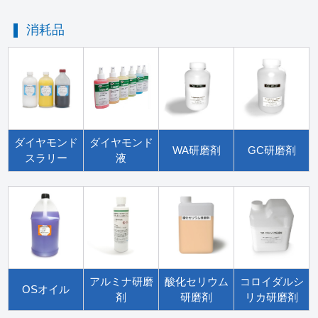
消耗品
ダイヤモンド
ダイヤモンド
WA研磨剤
GC研磨剤
スラリー
液
アルミナ研磨
酸化セリウム
コロイダルシ
OSオイル
剤
研磨剤
リカ研磨剤