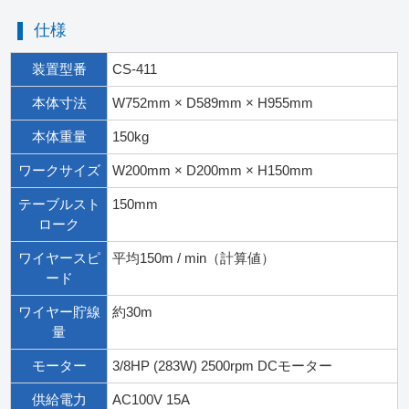
仕様
装置型番
CS-411
本体寸法
W752mm × D589mm × H955mm
本体重量
150kg
ワークサイズ
W200mm × D200mm × H150mm
テーブルスト
150mm
ローク
ワイヤースピ
平均150m / min（計算値）
ード
ワイヤー貯線
約30m
量
モーター
3/8HP (283W) 2500rpm DCモーター
供給電力
AC100V 15A