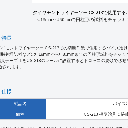
ダイヤモンドワイヤーソー CS-213で使用す
Φ18mm～Φ30mmの円柱形の試料をチャッ
特長
ダイモンドワイヤーソー CS-213での切断作業で使用するバイス冶
樹脂包埋試料などのΦ18mmからΦ30mmまでの円柱形試料をチャ
冶具テーブルをCS-213のレールに設置するとトロッコの要領で移
断されます。
仕様
製品名
バイス
備考
CS-213 標準冶具に