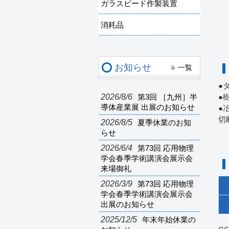
ガラスビード作製装置
消耗品
お知らせ
一覧
●
2026/8/6
第3回 ［九州］半
●
導体産業展 出展のお知らせ
●
切
2026/8/5
夏季休業のお知
らせ
2026/6/4
第73回 応用物理
学会春季学術講演会展示会
来場御礼
2026/3/9
第73回 応用物理
学会春季学術講演会展示会
出展のお知らせ
2025/12/5
年末年始休業の