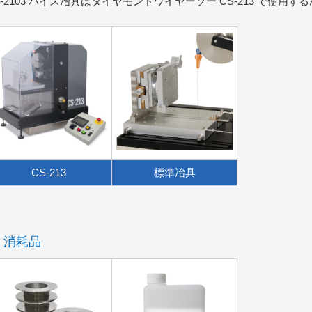
S-2103 バイス冶具はダイヤモンドワイヤーソー CS-213 で使用す
CS-213
標準冶具
消耗品