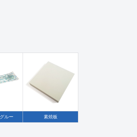
グルー
素焼板