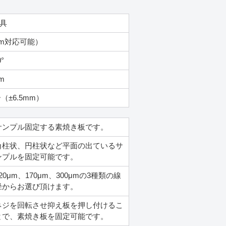
具
0mm対応可能）
°
m
±6.5mm）
サンプル固定する素焼き板です。
角柱状、円柱状など平面の出ているサ
ンプルを固定可能です。
20μm、170μm、300μmの3種類の線
径からお選び頂けます。
ネジを回転させ抑え板を押し付けるこ
とで、素焼き板を固定可能です。