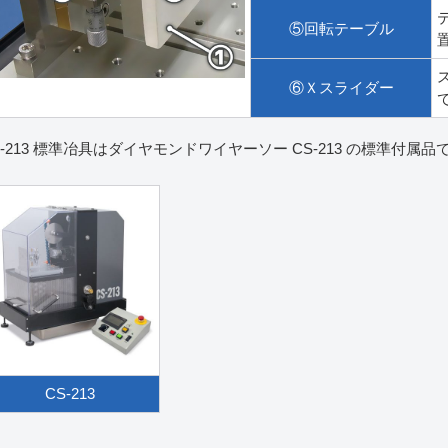
⑤回転テーブル
⑥Ｘスライダー
S-213 標準冶具はダイヤモンドワイヤーソー CS-213 の標準付属品
CS-213