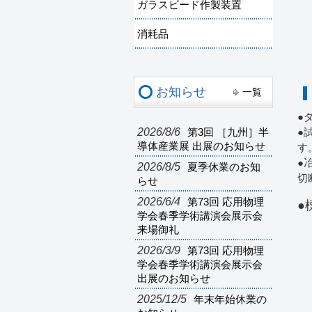
ガラスビード作製装置
消耗品
お知らせ
一覧
●
2026/8/6
第3回 ［九州］半
●
導体産業展 出展のお知らせ
す
●
2026/8/5
夏季休業のお知
切
らせ
2026/6/4
第73回 応用物理
●
学会春季学術講演会展示会
来場御礼
2026/3/9
第73回 応用物理
学会春季学術講演会展示会
出展のお知らせ
2025/12/5
年末年始休業の