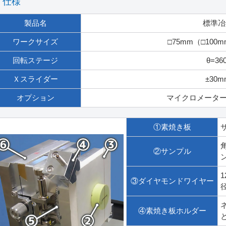
仕様
製品名
標準冶
ワークサイズ
□75mm（□10
回転ステージ
θ=360
Ｘスライダー
±30m
オプション
マイクロメーター（
①素焼き板
②サンプル
1
③ダイヤモンドワイヤー
④素焼き板ホルダー