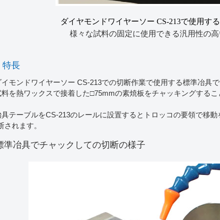
ダイヤモンドワイヤーソー CS-213で使用す
様々な試料の固定に使用できる汎用性の高
特長
ダイモンドワイヤーソー CS-213での切断作業で使用する標準冶具
試料を熱ワックスで接着した□75mmの素焼板をチャッキングする
。
冶具テーブルをCS-213のレールに設置するとトロッコの要領で移
断されます。
標準冶具でチャックしての切断の様子