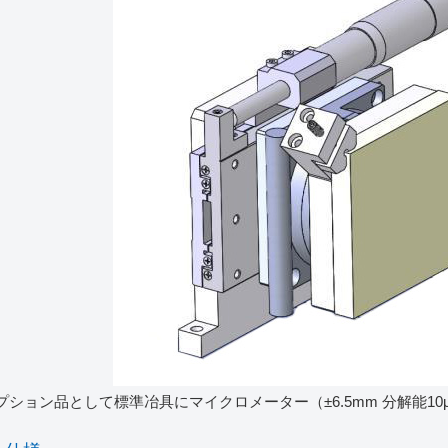
プション品として標準冶具にマイクロメーター（±6.5mm 分解能1