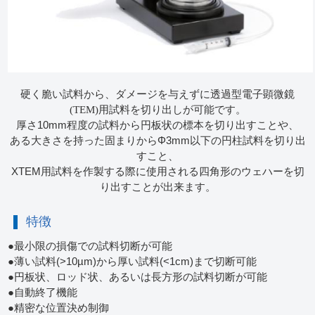
硬く脆い試料から、ダメージを与えずに透過型電子顕微鏡
(TEM)用試料を切り出しが可能です。
厚さ10mm程度の試料から円板状の標本を切り出すことや、
ある大きさを持った固まりからΦ3mm以下の円柱試料を切り出
すこと、
XTEM用試料を作製する際に使用される四角形のウェハーを切
り出すことが出来ます。
特徴
●最小限の損傷での試料切断が可能
●薄い試料(>10µm)から厚い試料(<1cm)まで切断可能
●円板状、ロッド状、あるいは長方形の試料切断が可能
●自動終了機能
●精密な位置決め制御