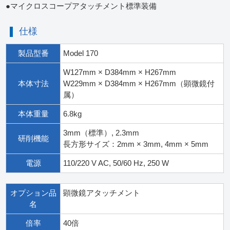
●マイクロスコープアタッチメント標準装備
仕様
製品型番
Model 170
W127mm × D384mm × H267mm
本体寸法
W229mm × D384mm × H267mm（顕微鏡付
属）
本体重量
6.8kg
3mm（標準）, 2.3mm
研削機能
長方形サイズ：2mm × 3mm, 4mm × 5mm
電源
110/220 V AC, 50/60 Hz, 250 W
オプション品
顕微鏡アタッチメント
名
倍率
40倍