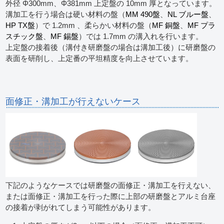
外径 Φ300mm、Φ381mm 上定盤の 10mm 厚となっています。
溝加工を行う場合は硬い材料の盤（
MM 490盤
、
NL ブルー盤
、
HP TX盤
）で 1.2mm 、柔らかい材料の盤（
MF 銅盤
、
MF プラ
スチック盤
、
MF 錫盤
）では 1.7mm の溝入れを行います。
上定盤の接着後（溝付き研磨盤の場合は溝加工後）に研磨盤の
表面を研削し、上定番の平坦精度を向上させています。
面修正・溝加工が行えないケース
下記のようなケースでは研磨盤の面修正・溝加工を行えない、
または面修正・溝加工を行った際に上部の研磨盤とアルミ台座
の接着が剥がれてしまう可能性があります。