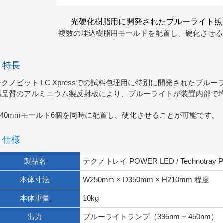
光硬化樹脂用に開発されたブルーライト照
複数の埋込樹脂用モールドを配置し、硬化させる
特長
テクノビット LC Xpressでの試料包埋用に特別に開発されたブル
高品質のアルミニウム製反射板により、ブルーライトが装置内部で
。
Φ40mmモールド6個を同時に配置し、硬化させることが可能です。
仕様
製品名
テクノトレイ POWER LED / Technotray 
本体寸法
W250mm × D350mm × H210mm 程度
本体重量
10kg
出力
ブルーライトランプ（395nm ~ 450nm）