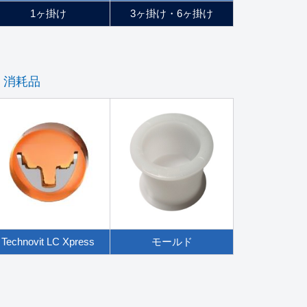
1ヶ掛け
3ヶ掛け・6ヶ掛け
消耗品
Technovit LC Xpress
モールド