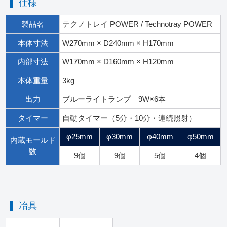
仕様
製品名
テクノトレイ POWER / Technotray POWER
本体寸法
W270mm × D240mm × H170mm
内部寸法
W170mm × D160mm × H120mm
本体重量
3kg
出力
ブルーライトランプ 9W×6本
タイマー
自動タイマー（5分・10分・連続照射）
φ25mm
φ30mm
φ40mm
φ50mm
内蔵モールド
数
9個
9個
5個
4個
冶具