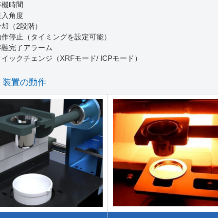
待機時間
注入角度
冷却（2段階）
動作停止（タイミングを設定可能）
溶融完了アラーム
クイックチェンジ（XRFモード/ ICPモード）
装置の動作