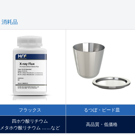
消耗品
フラックス
るつぼ・ビード皿
四ホウ酸リチウム
高品質・低価格
メタホウ酸リチウム ……など