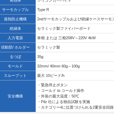
発熱体
シリコンカーバイド
サーモカップル
Type R
過熱防止機構
2ndサーモカップルおよび絶縁ケースサーモ
絶縁体
セラミック製ファイバーボード
入力電源
単相 または 三相208V～220V 4kW
揺動部/ ホルダー
セラミック製
るつぼ
35g
モールド
32mm/ 40mm 60g～100g
スループット
最大 10ビード/h
・緊急停止ボタン
・コールド to コールド操作
安全機構
・外装の最大温度：50℃
・Pilz 社による独自試験を実施
・カテゴリー4に位置づけられる2重安全回路