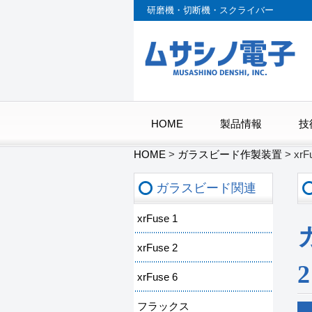
研磨機・切断機・スクライバー
HOME
製品情報
技
HOME
>
ガラスビード作製装置
>
xrF
ガラスビード関連
xrFuse 1
xrFuse 2
2
xrFuse 6
フラックス