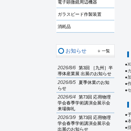
電子顕微鏡周辺機器
ガラスビード作製装置
消耗品
お知らせ
一覧
●
2026/8/6
第3回 ［九州］半
●
導体産業展 出展のお知らせ
●
2026/8/5
夏季休業のお知
●
らせ
●
2026/6/4
第73回 応用物理
学会春季学術講演会展示会
来場御礼
●
2026/3/9
第73回 応用物理
●
学会春季学術講演会展示会
●
出展のお知らせ