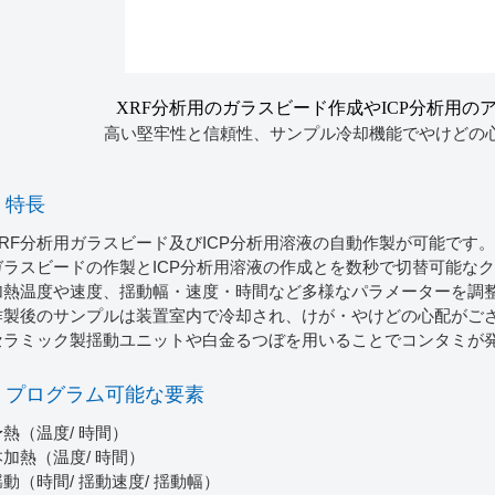
XRF分析用のガラスビード作成やICP分析用の
高い堅牢性と信頼性、サンプル冷却機能でやけどの
特長
XRF分析用ガラスビード及びICP分析用溶液の自動作製が可能です。
ガラスビードの作製とICP分析用溶液の作成とを数秒で切替可能な
加熱温度や速度、揺動幅・速度・時間など多様なパラメーターを調
作製後のサンプルは装置室内で冷却され、けが・やけどの心配がご
セラミック製揺動ユニットや白金るつぼを用いることでコンタミが
プログラム可能な要素
予熱（温度/ 時間）
本加熱（温度/ 時間）
揺動（時間/ 揺動速度/ 揺動幅）