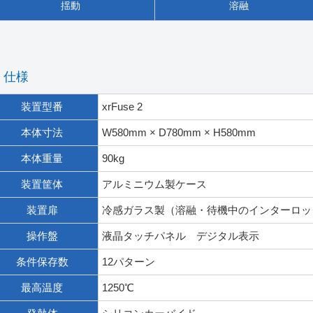
揺動
溶融
仕様
装置型番
xrFuse 2
本体寸法
W580mm × D780mm × H580mm
本体重量
90kg
装置筐体
アルミニウム製ケース
装置扉
冷感ガラス製（溶融・待機中のインターロッ
操作盤
液晶タッチパネル デジタル表示
条件保存数
12パターン
最高温度
1250℃