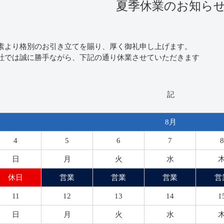
夏季休業のお知ら
素より格別のお引き立てを賜り、厚く御礼申し上げます。
社では誠に勝手ながら、下記の通り休業させていただきます
記
8月
4
5
6
7
8
日
月
火
水
休日
営業
営業
営業
営
11
12
13
14
1
日
月
火
水