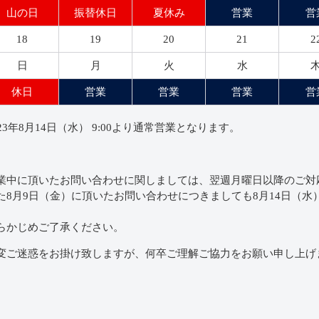
山の日
振替休日
夏休み
営業
営
18
19
20
21
2
日
月
火
水
休日
営業
営業
営業
営
023年8月14日（水） 9:00より通常営業となります。
業中に頂いたお問い合わせに関しましては、翌週月曜日以降のご対
た8月9日（金）に頂いたお問い合わせにつきましても8月14日（
。
らかじめご了承ください。
変ご迷惑をお掛け致しますが、何卒ご理解ご協力をお願い申し上げ