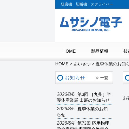
研磨機・切断機・スクライバー
HOME
製品情報
技
HOME
>
あいさつ
>
夏季休業のお知
お知らせ
一覧
2026/8/6
第3回 ［九州］半
お
導体産業展 出展のお知らせ
2026/8/5
夏季休業のお知
らせ
2026/6/4
第73回 応用物理