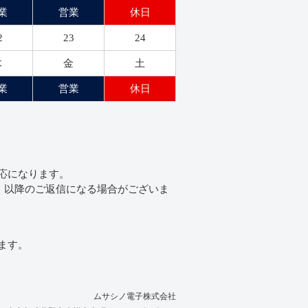
業
営業
休日
2
23
24
木
金
土
業
営業
休日
応になります。
水）以降のご返信になる場合がございま
ます。
ムサシノ電子株式会社