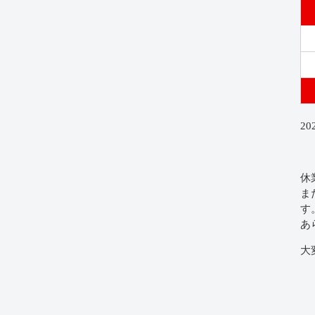
2
休
ま
す
あ
大