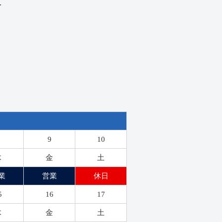
せ
9
10
木
金
土
業
営業
休日
5
16
17
木
金
土