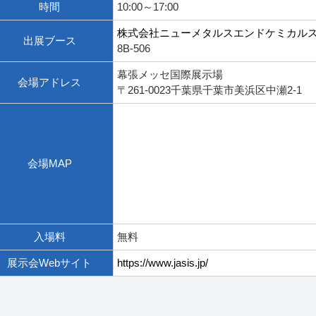
時間
10:00～17:00
株式会社
ニューメタルスエンドケミカル
出展ブース
8B-506
幕張メッセ国際展示場
会場アドレス
〒261-0023千葉県千葉市美浜区中瀬2-1
会場MAP
入場料
無料
展示会Webサイト
https://www.jasis.jp/