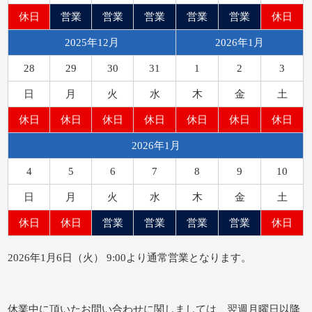
休日
営業
営業
営業
営業
営業
休日
2025年12月
2026年1月
28
29
30
31
1
2
3
日
月
火
水
木
金
土
休日
休日
休日
休日
休日
休日
休日
2026年1月
4
5
6
7
8
9
10
日
月
火
水
木
金
土
休日
休日
営業
営業
営業
営業
休日
2026年1月6日（火） 9:00より通常営業となります。
休業中に頂いたお問い合わせに関しましては、翌週月曜日以降