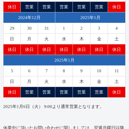
休日
営業
営業
営業
営業
営業
休日
2024年12月
2025年1月
29
30
31
1
2
3
4
日
月
火
水
木
金
土
休日
休日
休日
休日
休日
休日
休日
2025年1月
5
6
7
8
9
10
11
日
月
火
水
木
金
土
休日
営業
営業
営業
営業
営業
休日
2025年1月6日（火） 9:00より通常営業となります。
休業中に頂いたお問い合わせに関しましては、翌週月曜日以降